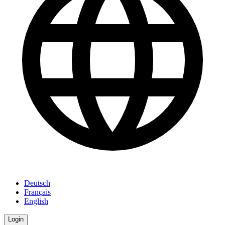
Deutsch
Français
English
Login