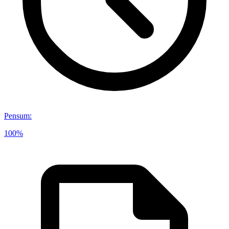
Pensum
:
100%