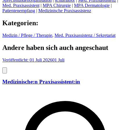
Sprechstundenorganisation
|
schlaflabor
|
Med. Praxisassistenz
|
Med. Praxisassistent
|
MPA Chirurgie
|
MPA Dermatologie
|
Patientenempfang
|
Medizinische Praxisassistenz
Kategorien
:
Medizin / Pflege / Therapie
,
Med. Praxisassistenz / Sekretariat
Andere haben sich auch angeschaut
Veröffentlicht: 01 Juli 2026
01 Juli
Medizinische:n Praxisassistent:in