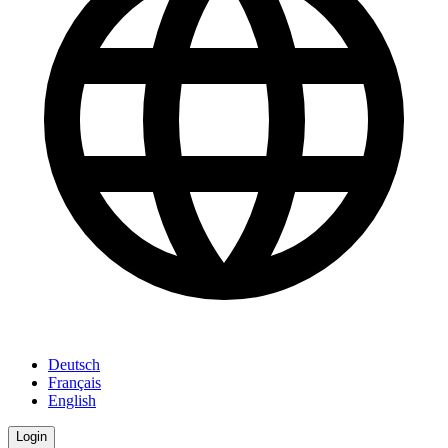
Deutsch
Français
English
Login