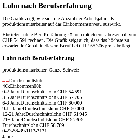
Lohn nach Berufserfahrung
Die Grafik zeigt, wie sich die Anzahl der Arbeitsjahre als
produktionsmitarbeiter
auf das Einkommensniveau auswirkt.
Einsteiger ohne Berufserfahrung können mit einem Jahresgehalt von
CHF 54 591
rechnen. Die Grafik zeigt auch, dass das höchste zu
erwartende Gehalt in diesem Beruf bei
CHF 65 306
pro Jahr liegt.
Lohn nach Berufserfahrung
produktionsmitarbeiter
,
Ganze Schweiz
Durchschnittslohn
40k
Einkommen
80k
0-2
Jahre
Durchschnittslohn
CHF
54 591
3-5
Jahre
Durchschnittslohn
CHF
57 705
6-8
Jahre
Durchschnittslohn
CHF
60 000
9-11
Jahre
Durchschnittslohn
CHF
60 000
12-21
Jahre
Durchschnittslohn
CHF
61 945
21+
Jahre
Durchschnittslohn
CHF
65 306
Durchschnittslohn
CHF
58 789
0-2
3-5
6-8
9-11
12-21
21+
Jahre