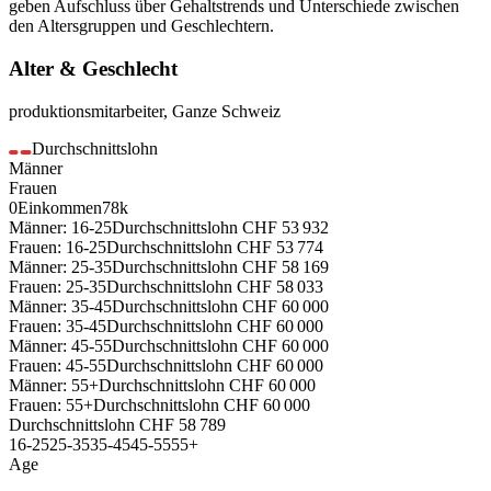
geben Aufschluss über Gehaltstrends und Unterschiede zwischen
den Altersgruppen und Geschlechtern.
Alter & Geschlecht
produktionsmitarbeiter
,
Ganze Schweiz
Durchschnittslohn
Männer
Frauen
0
Einkommen
78k
Männer: 16-25
Durchschnittslohn
CHF
53 932
Frauen: 16-25
Durchschnittslohn
CHF
53 774
Männer: 25-35
Durchschnittslohn
CHF
58 169
Frauen: 25-35
Durchschnittslohn
CHF
58 033
Männer: 35-45
Durchschnittslohn
CHF
60 000
Frauen: 35-45
Durchschnittslohn
CHF
60 000
Männer: 45-55
Durchschnittslohn
CHF
60 000
Frauen: 45-55
Durchschnittslohn
CHF
60 000
Männer: 55+
Durchschnittslohn
CHF
60 000
Frauen: 55+
Durchschnittslohn
CHF
60 000
Durchschnittslohn
CHF
58 789
16-25
25-35
35-45
45-55
55+
Age