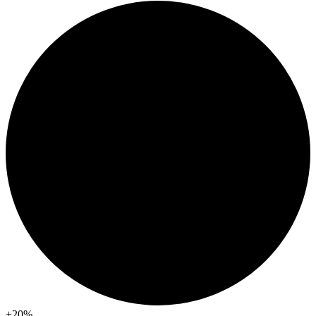
+20
%