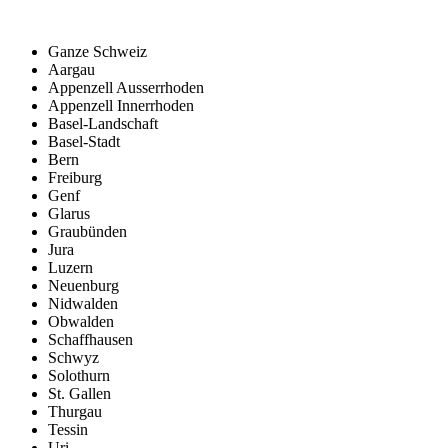
Ganze Schweiz
Aargau
Appenzell Ausserrhoden
Appenzell Innerrhoden
Basel-Landschaft
Basel-Stadt
Bern
Freiburg
Genf
Glarus
Graubünden
Jura
Luzern
Neuenburg
Nidwalden
Obwalden
Schaffhausen
Schwyz
Solothurn
St. Gallen
Thurgau
Tessin
Uri