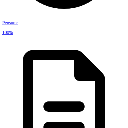
Pensum
:
100%