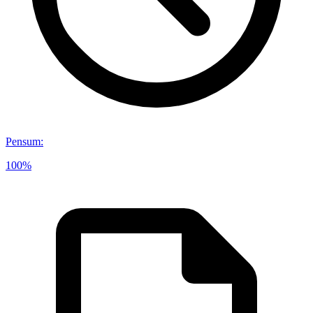
Pensum
:
100%