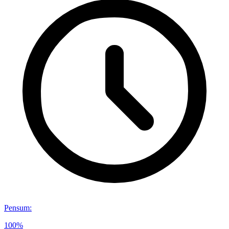
Pensum
:
100%