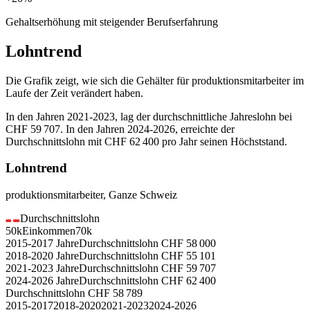
Gehaltserhöhung mit steigender Berufserfahrung
Lohntrend
Die Grafik zeigt, wie sich die Gehälter für
produktionsmitarbeiter
im
Laufe der Zeit verändert haben.
In den Jahren
2021-2023
, lag der durchschnittliche Jahreslohn bei
CHF 59 707
. In den Jahren
2024-2026
, erreichte der
Durchschnittslohn mit
CHF 62 400
pro Jahr seinen Höchststand.
Lohntrend
produktionsmitarbeiter
,
Ganze Schweiz
Durchschnittslohn
50k
Einkommen
70k
2015-2017
Jahre
Durchschnittslohn
CHF
58 000
2018-2020
Jahre
Durchschnittslohn
CHF
55 101
2021-2023
Jahre
Durchschnittslohn
CHF
59 707
2024-2026
Jahre
Durchschnittslohn
CHF
62 400
Durchschnittslohn
CHF
58 789
2015-2017
2018-2020
2021-2023
2024-2026