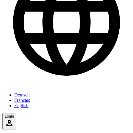
Deutsch
Français
English
Login