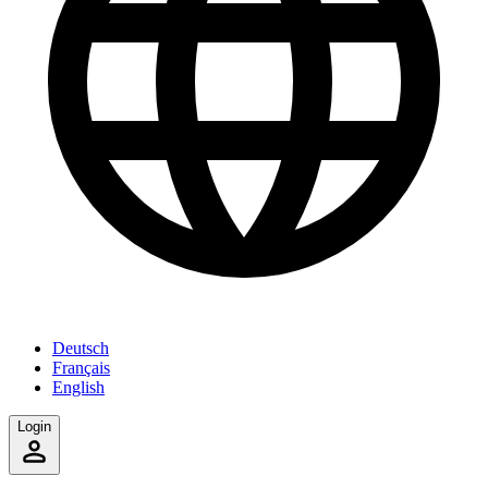
Deutsch
Français
English
Login