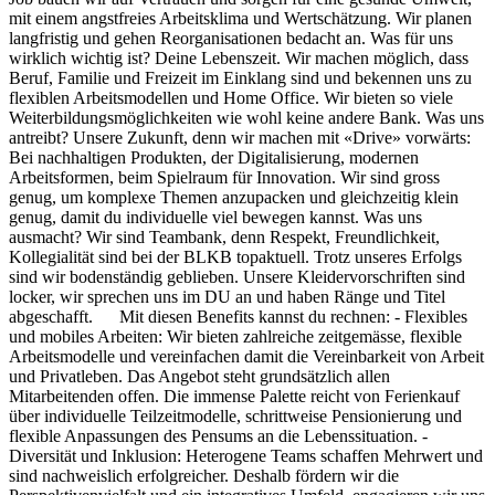
mit einem angstfreies Arbeitsklima und Wertschätzung. Wir planen
langfristig und gehen Reorganisationen bedacht an. Was für uns
wirklich wichtig ist? Deine Lebenszeit. Wir machen möglich, dass
Beruf, Familie und Freizeit im Einklang sind und bekennen uns zu
flexiblen Arbeitsmodellen und Home Office. Wir bieten so viele
Weiterbildungsmöglichkeiten wie wohl keine andere Bank. Was uns
antreibt? Unsere Zukunft, denn wir machen mit «Drive» vorwärts:
Bei nachhaltigen Produkten, der Digitalisierung, modernen
Arbeitsformen, beim Spielraum für Innovation. Wir sind gross
genug, um komplexe Themen anzupacken und gleichzeitig klein
genug, damit du individuelle viel bewegen kannst. Was uns
ausmacht? Wir sind Teambank, denn Respekt, Freundlichkeit,
Kollegialität sind bei der BLKB topaktuell. Trotz unseres Erfolgs
sind wir bodenständig geblieben. Unsere Kleidervorschriften sind
locker, wir sprechen uns im DU an und haben Ränge und Titel
abgeschafft. Mit diesen Benefits kannst du rechnen: - Flexibles
und mobiles Arbeiten: Wir bieten zahlreiche zeitgemässe, flexible
Arbeitsmodelle und vereinfachen damit die Vereinbarkeit von Arbeit
und Privatleben. Das Angebot steht grundsätzlich allen
Mitarbeitenden offen. Die immense Palette reicht von Ferienkauf
über individuelle Teilzeitmodelle, schrittweise Pensionierung und
flexible Anpassungen des Pensums an die Lebenssituation. -
Diversität und Inklusion: Heterogene Teams schaffen Mehrwert und
sind nachweislich erfolgreicher. Deshalb fördern wir die