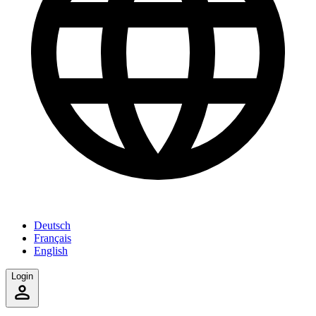
Deutsch
Français
English
Login