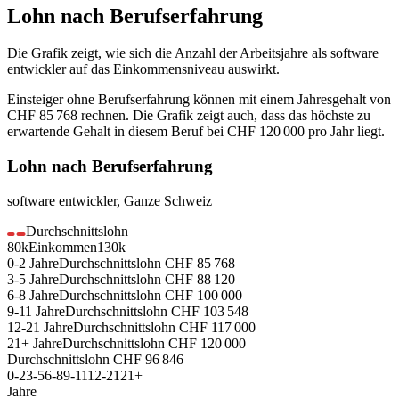
Lohn nach Berufserfahrung
Die Grafik zeigt, wie sich die Anzahl der Arbeitsjahre als
software
entwickler
auf das Einkommensniveau auswirkt.
Einsteiger ohne Berufserfahrung können mit einem Jahresgehalt von
CHF 85 768
rechnen. Die Grafik zeigt auch, dass das höchste zu
erwartende Gehalt in diesem Beruf bei
CHF 120 000
pro Jahr liegt.
Lohn nach Berufserfahrung
software entwickler
,
Ganze Schweiz
Durchschnittslohn
80k
Einkommen
130k
0-2
Jahre
Durchschnittslohn
CHF
85 768
3-5
Jahre
Durchschnittslohn
CHF
88 120
6-8
Jahre
Durchschnittslohn
CHF
100 000
9-11
Jahre
Durchschnittslohn
CHF
103 548
12-21
Jahre
Durchschnittslohn
CHF
117 000
21+
Jahre
Durchschnittslohn
CHF
120 000
Durchschnittslohn
CHF
96 846
0-2
3-5
6-8
9-11
12-21
21+
Jahre