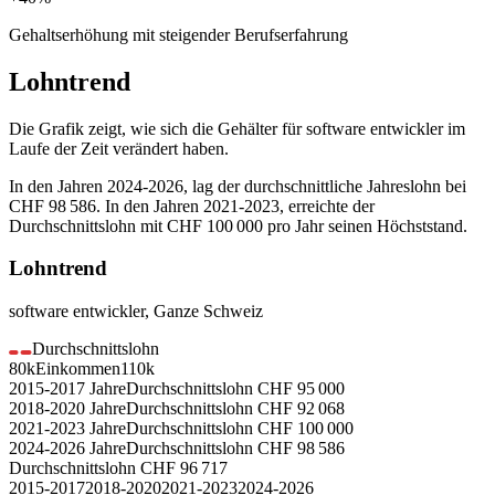
Gehaltserhöhung mit steigender Berufserfahrung
Lohntrend
Die Grafik zeigt, wie sich die Gehälter für
software entwickler
im
Laufe der Zeit verändert haben.
In den Jahren
2024-2026
, lag der durchschnittliche Jahreslohn bei
CHF 98 586
. In den Jahren
2021-2023
, erreichte der
Durchschnittslohn mit
CHF 100 000
pro Jahr seinen Höchststand.
Lohntrend
software entwickler
,
Ganze Schweiz
Durchschnittslohn
80k
Einkommen
110k
2015-2017
Jahre
Durchschnittslohn
CHF
95 000
2018-2020
Jahre
Durchschnittslohn
CHF
92 068
2021-2023
Jahre
Durchschnittslohn
CHF
100 000
2024-2026
Jahre
Durchschnittslohn
CHF
98 586
Durchschnittslohn
CHF
96 717
2015-2017
2018-2020
2021-2023
2024-2026