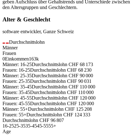
geben Aufschluss über Gehaltstrends und Unterschiede zwischen
den Altersgruppen und Geschlechtern.
Alter & Geschlecht
software entwickler
,
Ganze Schweiz
Durchschnittslohn
Männer
Frauen
0
Einkommen
163k
Männer: 16-25
Durchschnittslohn
CHF
68 173
Frauen: 16-25
Durchschnittslohn
CHF
68 230
Männer: 25-35
Durchschnittslohn
CHF
90 000
Frauen: 25-35
Durchschnittslohn
CHF
90 031
Männer: 35-45
Durchschnittslohn
CHF
110 000
Frauen: 35-45
Durchschnittslohn
CHF
110 000
Männer: 45-55
Durchschnittslohn
CHF
120 000
Frauen: 45-55
Durchschnittslohn
CHF
120 000
Männer: 55+
Durchschnittslohn
CHF
125 208
Frauen: 55+
Durchschnittslohn
CHF
124 333
Durchschnittslohn
CHF
96 807
16-25
25-35
35-45
45-55
55+
Age