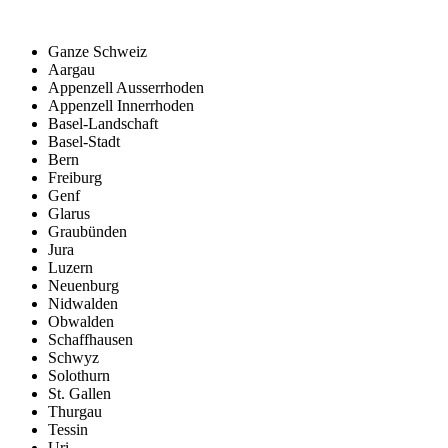
Ganze Schweiz
Aargau
Appenzell Ausserrhoden
Appenzell Innerrhoden
Basel-Landschaft
Basel-Stadt
Bern
Freiburg
Genf
Glarus
Graubünden
Jura
Luzern
Neuenburg
Nidwalden
Obwalden
Schaffhausen
Schwyz
Solothurn
St. Gallen
Thurgau
Tessin
Uri