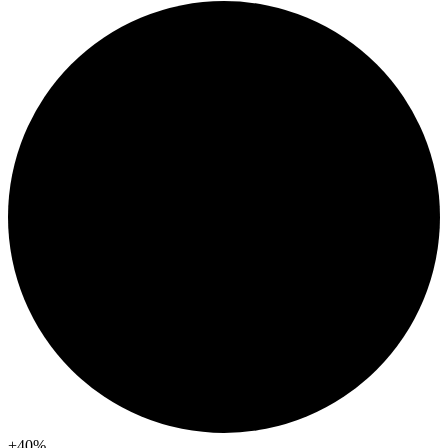
+40
%