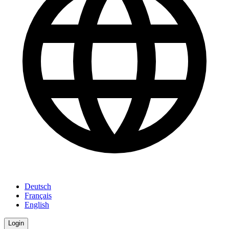
Deutsch
Français
English
Login