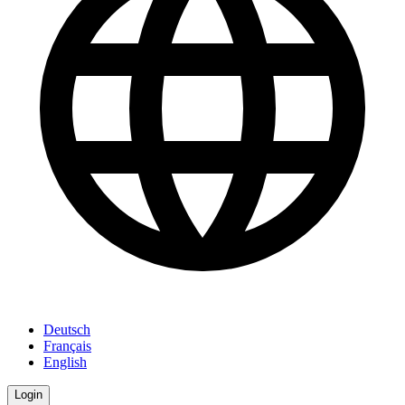
Deutsch
Français
English
Login