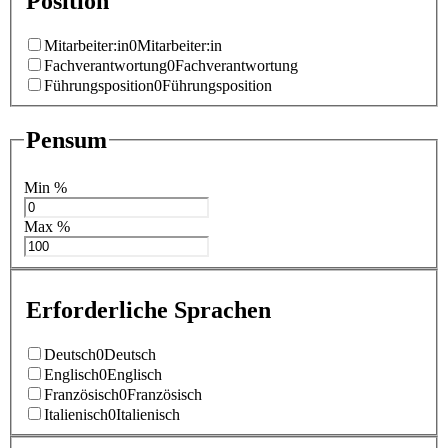
Position
Mitarbeiter:in
0
Mitarbeiter:in
Fachverantwortung
0
Fachverantwortung
Führungsposition
0
Führungsposition
Pensum
Min %
Max %
Erforderliche Sprachen
Deutsch
0
Deutsch
Englisch
0
Englisch
Französisch
0
Französisch
Italienisch
0
Italienisch