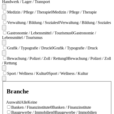
Handwerk / Lager / Transport
Medizin / Pflege / Therapie
0
Medizin / Pflege / Therapie
Verwaltung / Bildung / Soziales
0
Verwaltung / Bildung / Soziales
Gastronomie / Lebensmittel / Tourismus
0
Gastronomie /
Lebensmittel / Tourismus
Grafik / Typografie / Druck
0
Grafik / Typografie / Druck
Bewachung / Polizei / Zoll / Rettung
0
Bewachung / Polizei / Zoll
/ Rettung
Sport / Wellness / Kultur
0
Sport / Wellness / Kultur
Branche
Auswahl
Alle
Keine
Banken / Finanzinstitute
0
Banken / Finanzinstitute
Baugewerbe / Immobilien
0
Baugewerbe / Immobilien