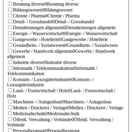
Beratung diverse
0
Beratung diverse
Bildungswesen
0
Bildungswesen
Chemie / Pharma
0
Chemie / Pharma
Detail- / Grosshandel
0
Detail- / Grosshandel
Dienstleistungen allgemein
0
Dienstleistungen allgemein
Energie- / Wasserwirtschaft
0
Energie- / Wasserwirtschaft
Gastgewerbe / Hotellerie
0
Gastgewerbe / Hotellerie
Gesundheits- / Sozialwesen
0
Gesundheits- / Sozialwesen
Gewerbe / Handwerk allgemein
0
Gewerbe / Handwerk
allgemein
Industrie diverse
0
Industrie diverse
Informatik / Telekommunikation
0
Informatik /
Telekommunikation
Konsum- / Luxusgüterindustrie
0
Konsum- /
Luxusgüterindustrie
Land- / Forstwirtschaft / Holz
0
Land- / Forstwirtschaft /
Holz
Maschinen- / Anlagenbau
0
Maschinen- / Anlagenbau
Medien / Druckerei / Verlage
0
Medien / Druckerei / Verlage
Medizinaltechnik
0
Medizinaltechnik
Öffentl. Verwaltung / Verbände
0
Öffentl. Verwaltung /
Verbände
Personalberatung
0
Personalberatung