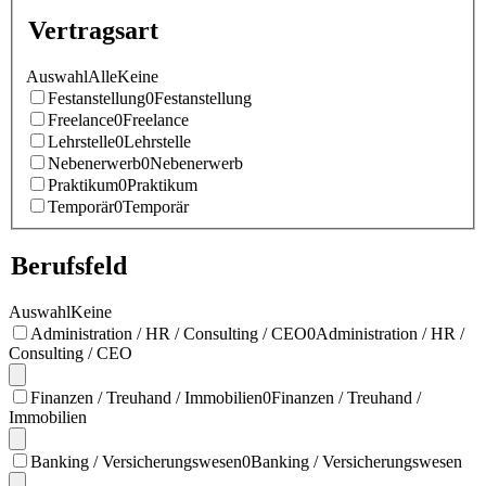
Vertragsart
Auswahl
Alle
Keine
Festanstellung
0
Festanstellung
Freelance
0
Freelance
Lehrstelle
0
Lehrstelle
Nebenerwerb
0
Nebenerwerb
Praktikum
0
Praktikum
Temporär
0
Temporär
Berufsfeld
Auswahl
Keine
Administration / HR / Consulting / CEO
0
Administration / HR /
Consulting / CEO
Finanzen / Treuhand / Immobilien
0
Finanzen / Treuhand /
Immobilien
Banking / Versicherungswesen
0
Banking / Versicherungswesen