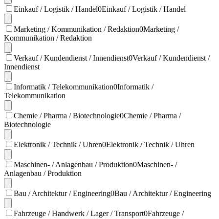
Einkauf / Logistik / Handel
0
Einkauf / Logistik / Handel
Marketing / Kommunikation / Redaktion
0
Marketing /
Kommunikation / Redaktion
Verkauf / Kundendienst / Innendienst
0
Verkauf / Kundendienst /
Innendienst
Informatik / Telekommunikation
0
Informatik /
Telekommunikation
Chemie / Pharma / Biotechnologie
0
Chemie / Pharma /
Biotechnologie
Elektronik / Technik / Uhren
0
Elektronik / Technik / Uhren
Maschinen- / Anlagenbau / Produktion
0
Maschinen- /
Anlagenbau / Produktion
Bau / Architektur / Engineering
0
Bau / Architektur / Engineering
Fahrzeuge / Handwerk / Lager / Transport
0
Fahrzeuge /