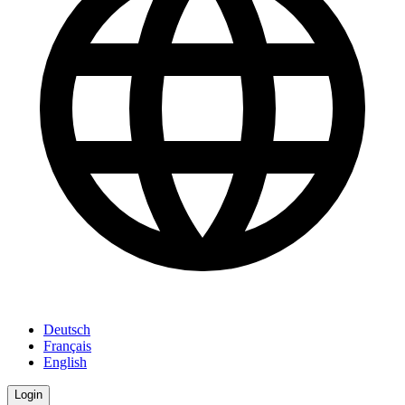
Deutsch
Français
English
Login