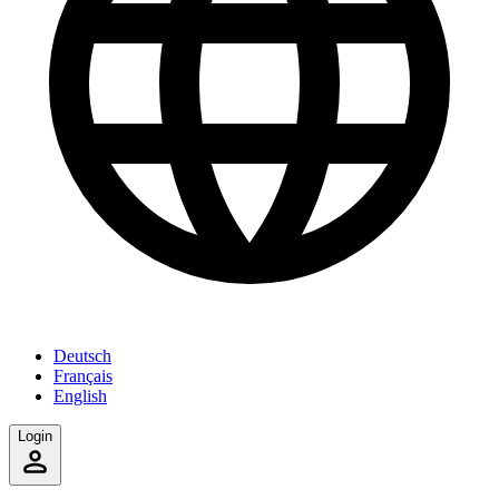
Deutsch
Français
English
Login