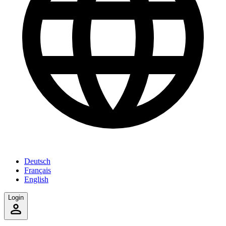
Deutsch
Français
English
Login