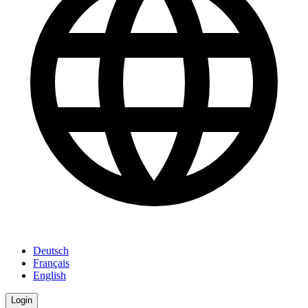
Deutsch
Français
English
Login