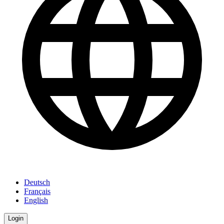
Deutsch
Français
English
Login