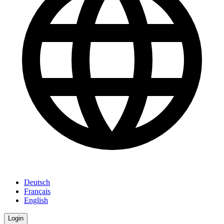
Deutsch
Français
English
Login