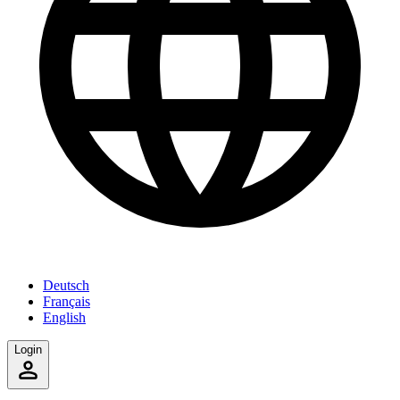
Deutsch
Français
English
Login