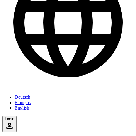
Deutsch
Français
English
Login