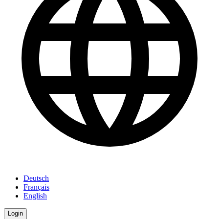
Deutsch
Français
English
Login