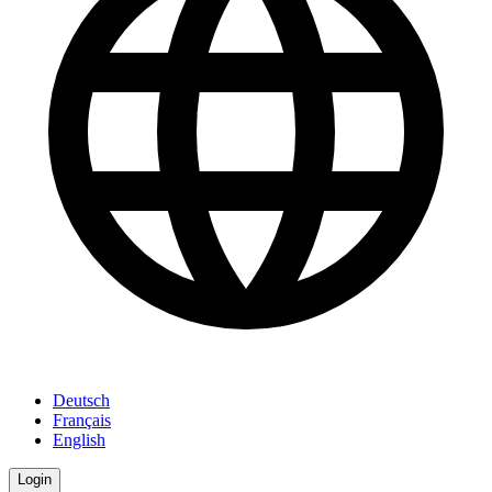
Deutsch
Français
English
Login