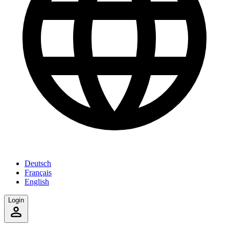
Deutsch
Français
English
Login