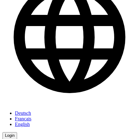
Deutsch
Français
English
Login