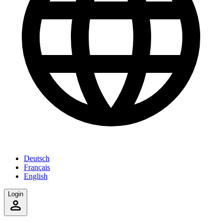
Deutsch
Français
English
Login