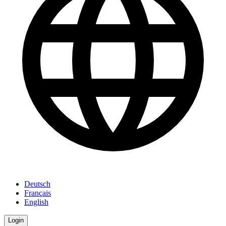
Deutsch
Français
English
Login