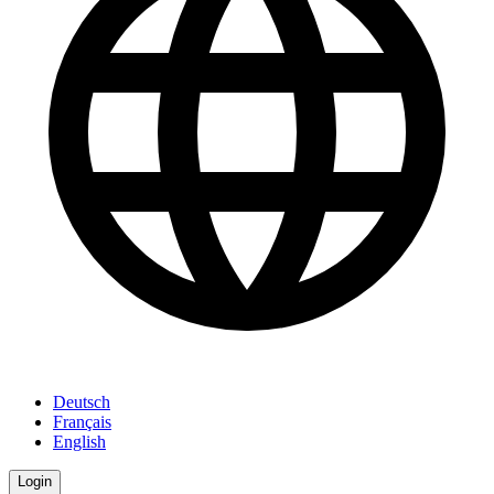
Deutsch
Français
English
Login