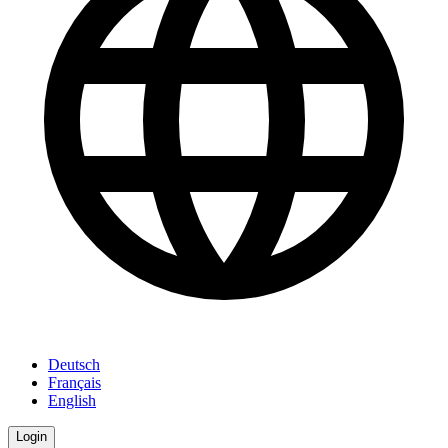
Deutsch
Français
English
Login