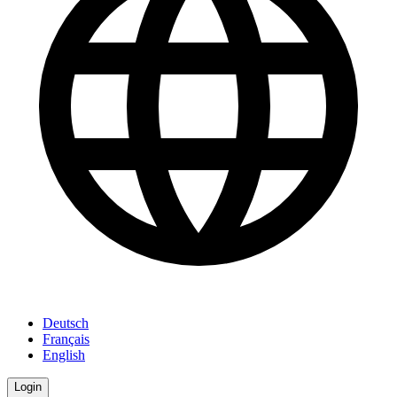
Deutsch
Français
English
Login