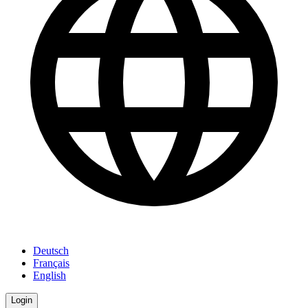
Deutsch
Français
English
Login