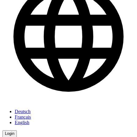
Deutsch
Français
English
Login