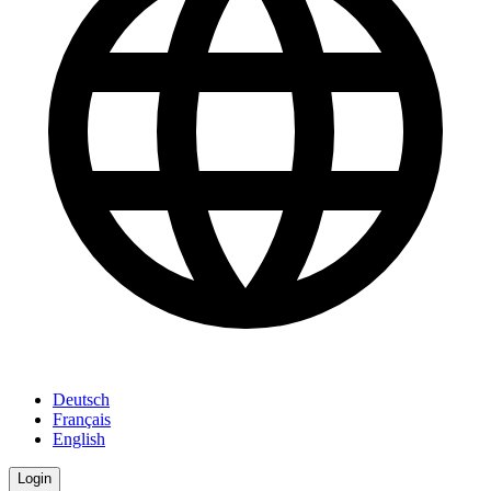
Deutsch
Français
English
Login