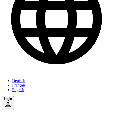
Deutsch
Français
English
Login