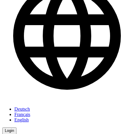
Deutsch
Français
English
Login