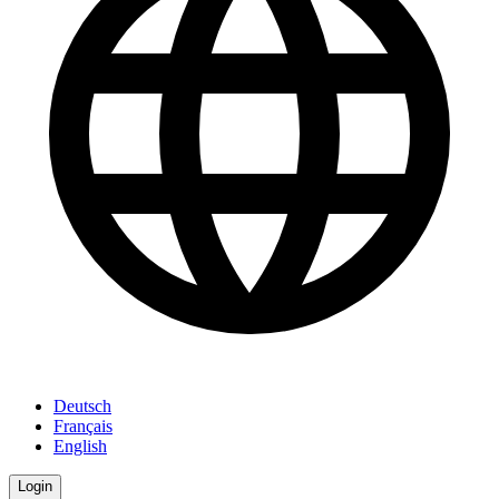
Deutsch
Français
English
Login