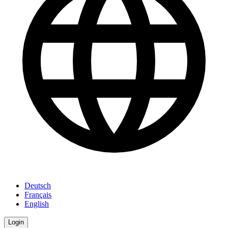
Deutsch
Français
English
Login