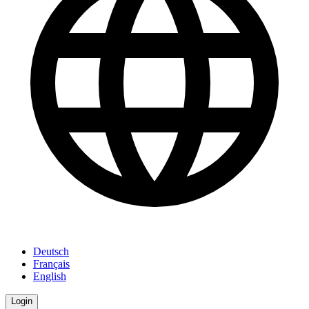
Deutsch
Français
English
Login