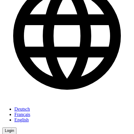
Deutsch
Français
English
Login