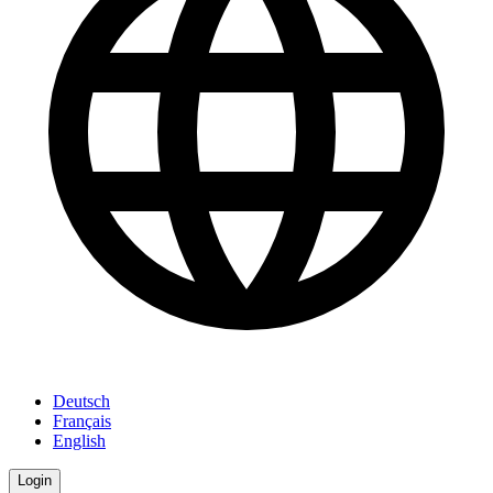
Deutsch
Français
English
Login