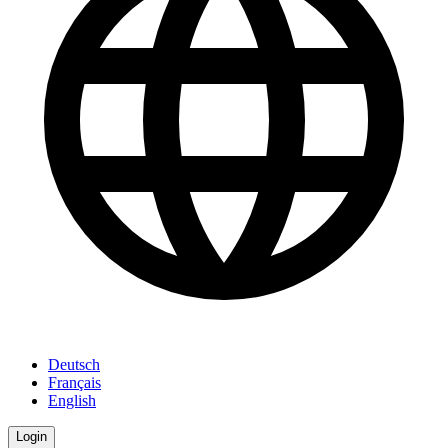
Deutsch
Français
English
Login