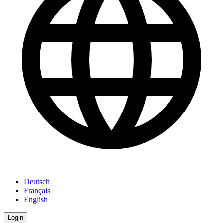
Deutsch
Français
English
Login