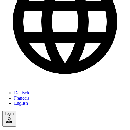
Deutsch
Français
English
Login