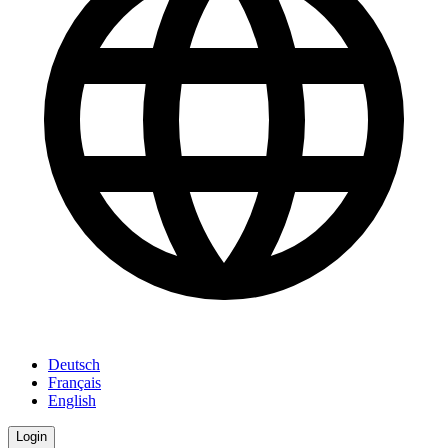
Deutsch
Français
English
Login