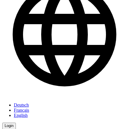
Deutsch
Français
English
Login