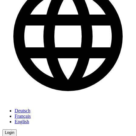
Deutsch
Français
English
Login