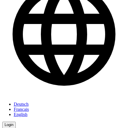
Deutsch
Français
English
Login