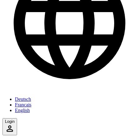
Deutsch
Français
English
Login