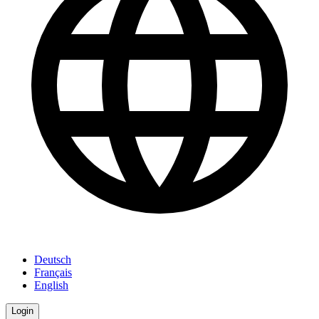
Deutsch
Français
English
Login