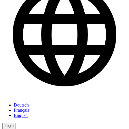
Deutsch
Français
English
Login