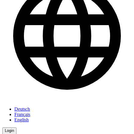
Deutsch
Français
English
Login