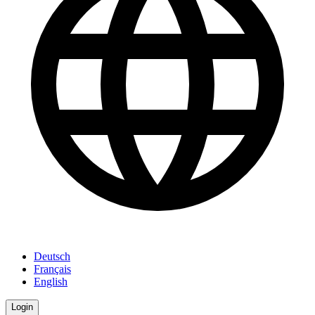
Deutsch
Français
English
Login