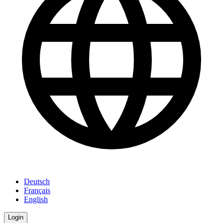
Deutsch
Français
English
Login