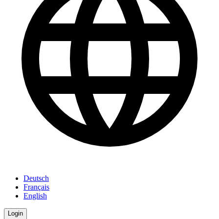
Deutsch
Français
English
Login