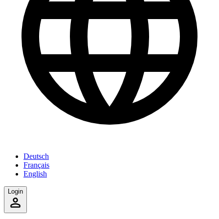
Deutsch
Français
English
Login